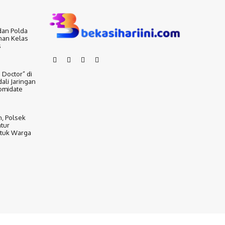
dan Polda
nan Kelas
s
 Doctor” di
ali Jaringan
omidate
, Polsek
tur
ntuk Warga
Redaksi
Pedoman Media Siber
Tentang Kami
Disclaimer