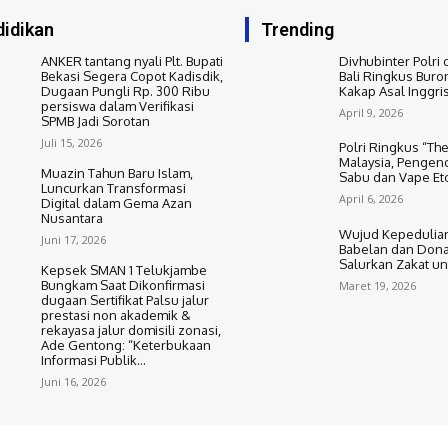
idikan
Trending
ANKER tantang nyali Plt. Bupati
Divhubinter Polri 
Bekasi Segera Copot Kadisdik,
Bali Ringkus Buro
Dugaan Pungli Rp. 300 Ribu
Kakap Asal Inggri
persiswa dalam Verifikasi
April 9, 2026
SPMB Jadi Sorotan
Juli 15, 2026
Polri Ringkus “The
Malaysia, Pengend
Muazin Tahun Baru Islam,
Sabu dan Vape Et
Luncurkan Transformasi
April 6, 2026
Digital dalam Gema Azan
Nusantara
Wujud Kepedulian
Juni 17, 2026
Babelan dan Dona
Salurkan Zakat u
Kepsek SMAN 1 Telukjambe
Bungkam Saat Dikonfirmasi
Maret 19, 2026
dugaan Sertifikat Palsu jalur
prestasi non akademik &
rekayasa jalur domisili zonasi,
Ade Gentong: “Keterbukaan
Informasi Publik...
Juni 16, 2026
Kontak Kami