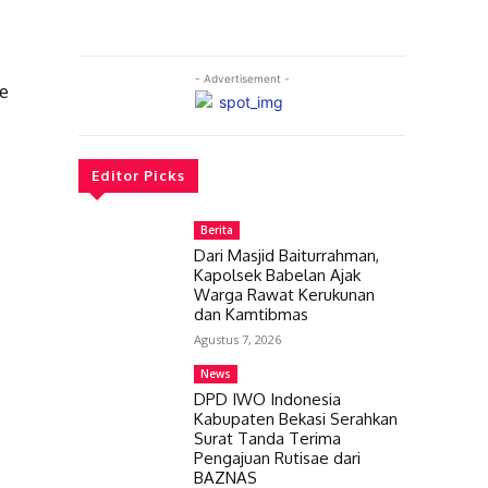
- Advertisement -
e
n
Editor Picks
Berita
Dari Masjid Baiturrahman,
Kapolsek Babelan Ajak
Warga Rawat Kerukunan
dan Kamtibmas
Agustus 7, 2026
News
DPD IWO Indonesia
Kabupaten Bekasi Serahkan
Surat Tanda Terima
Pengajuan Rutisae dari
BAZNAS